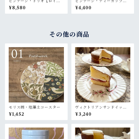
ビンテージ・トリオ【ロイヤ
ビンテージ・ティーカップ＆
ルグラフトン】
ソーサー【collingwoods】
¥8,580
¥4,400
その他の商品
モリス柄・珪藻土コースター
ヴィクトリアンサンドイッチ
ケーキ 〈バタークリーム＆
¥1,452
¥3,240
ラズベリージャム〉