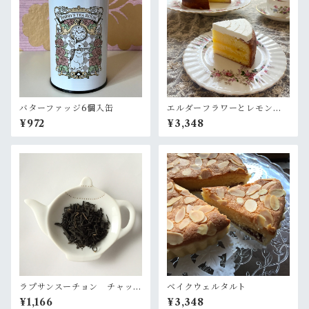
バターファッジ6個入缶
エルダーフラワーとレモンの
ケーキ
¥972
¥3,348
ラプサンスーチョン チャッ
ベイクウェルタルト
ク袋入60g
¥1,166
¥3,348