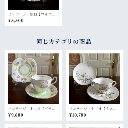
ビンテージ・絵皿【ロイヤル
アルバート】a
¥5,500
同じカテゴリの商品
ビンテージ・トリオ【グラフ
ビンテージ・トリオ【タスカ
トン】
ン】イノセンス
¥9,680
¥10,780