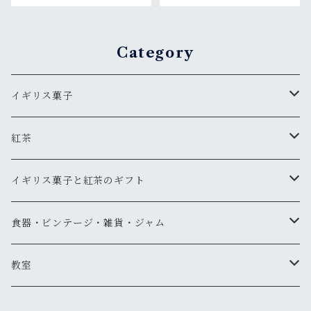
Category
イギリス菓子
ギフト
紅茶
ティーバッグタイプ
イギリス菓子と紅茶のギフト
リーフタイプ
1000円以下
食器・ビンテージ・雑貨・ジャム
スリランカ
リーフタイプ
1001円～2,000円
食器
教室
インド・ネパール
ティーバッグタイプ
ティーバッグタイプ
2001円～3,000円
書籍
紅茶教室