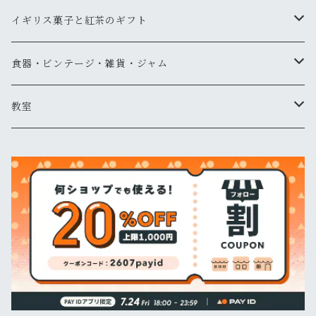
ティーバッグタイプ
イギリス菓子と紅茶のギフト
リーフタイプ
1000円以下
食器・ビンテージ・雑貨・ジャム
スリランカ
リーフタイプ
1001円～2,000円
食器
教室
インド・ネパール
ティーバッグタイプ
ティーバッグタイプ
2001円～3,000円
書籍
紅茶教室
中国
リーフタイプ
ティーバッグタイプ
3001円以上
その他
イギリス菓子教室
フレーバー、スパイス
ノンカフェインハーブティー
リーフタイプ
ティーバッグタイプ
ギフトボックスセット
マーマレード
ノンカフェインハーブティー
ノンカフェインハーブティー
リーフタイプ
ティーバッグタイプ
その他の紅茶
ノンカフェインハーブティー
リーフタイプ