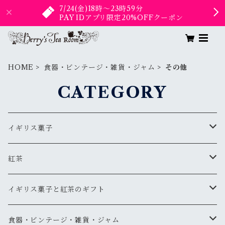
7/24(金)18時〜23時59分
PAY IDアプリ限定20%OFFクーポン
HOME
食器・ビンテージ・雑貨・ジャム
その他
CATEGORY
イギリス菓子
ギフト
紅茶
ティーバッグタイプ
イギリス菓子と紅茶のギフト
リーフタイプ
1000円以下
食器・ビンテージ・雑貨・ジャム