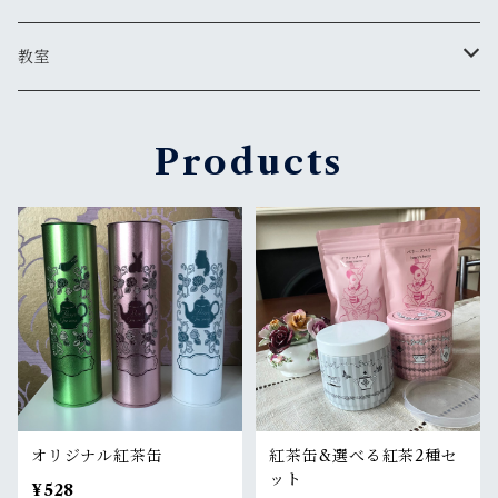
スリランカ
リーフタイプ
1001円～2,000円
食器
教室
インド・ネパール
ティーバッグタイプ
ティーバッグタイプ
2001円～3,000円
書籍
紅茶教室
Products
中国
リーフタイプ
ティーバッグタイプ
3001円以上
その他
イギリス菓子教室
フレーバー、スパイス
ノンカフェインハーブティー
リーフタイプ
ティーバッグタイプ
ギフトボックスセット
マーマレード
ノンカフェインハーブティー
ノンカフェインハーブティー
リーフタイプ
ティーバッグタイプ
その他の紅茶
ノンカフェインハーブティー
リーフタイプ
ノンカフェインハーブティー
オリジナル紅茶缶
紅茶缶&選べる紅茶2種セ
ット
¥528