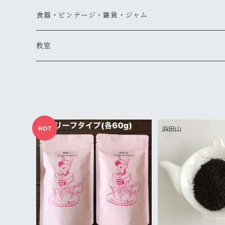
リーフタイプ
1000円以下
食器・ビンテージ・雑貨・ジャム
スリランカ
リーフタイプ
1001円～2,000円
食器
教室
インド・ネパール
ティーバッグタイプ
ティーバッグタイプ
2001円～3,000円
書籍
紅茶教室
中国
リーフタイプ
ティーバッグタイプ
3001円以上
その他
イギリス菓子教室
フレーバー、スパイス
ノンカフェインハーブティー
リーフタイプ
ティーバッグタイプ
ギフトボックスセット
マーマレード
ノンカフェインハーブティー
ノンカフェインハーブティー
リーフタイプ
ティーバッグタイプ
その他の紅茶
ノンカフェインハーブティー
リーフタイプ
ノンカフェインハーブティー