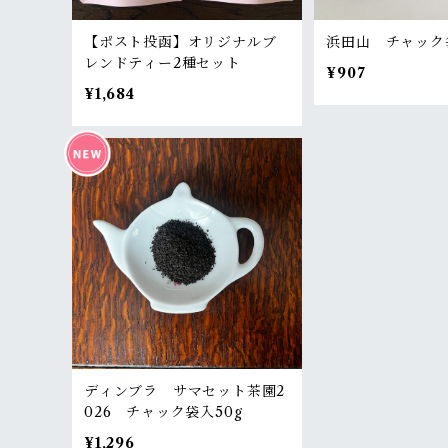
【ポスト投函】オリジナルブ
浜田山 チャック袋
レンドティー2種セット
¥907
¥1,684
ディンブラ サマセット茶園2
026 チャック袋入50g
¥1,296