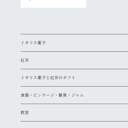
イギリス菓子
ギフト
紅茶
ティーバッグタイプ
イギリス菓子と紅茶のギフト
リーフタイプ
1000円以下
食器・ビンテージ・雑貨・ジャム
スリランカ
リーフタイプ
1001円～2,000円
食器
教室
インド・ネパール
ティーバッグタイプ