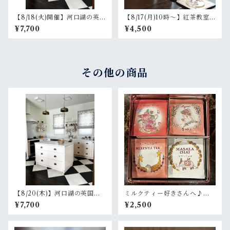
【8/18(火)開催】河口湖の英
【8/17(月)10時〜】紅茶教室
国菓子教室「ショートブレッ
「アイスティーの淹れ方」
¥7,700
¥4,500
ド＆夏野菜のケークサレ」
その他の商品
【8/20(木)】河口湖の英国菓
ミルクティー好きさんへ♪ミ
子教室「クランペット＆ピー
ニティーバッグ16Pセット(缶
¥7,700
¥2,500
チメルバ」
入り)