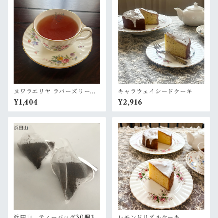
ヌワラエリヤ ラバーズリープ
キャラウェイシードケーキ
茶園2026年2月摘み チャッ
¥1,404
¥2,916
ク袋入50g
浜田山 ティーバッグ30個入
レモンドリズルケーキ