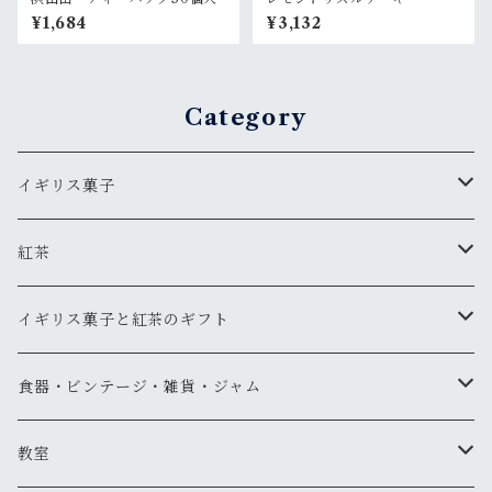
¥1,684
¥3,132
Category
イギリス菓子
ギフト
紅茶
ティーバッグタイプ
イギリス菓子と紅茶のギフト
リーフタイプ
1000円以下
食器・ビンテージ・雑貨・ジャム
スリランカ
リーフタイプ
1001円～2,000円
食器
教室