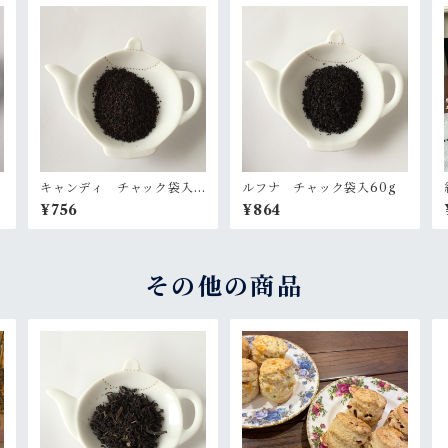
キャンディ チャック袋入6
ルフナ チャック袋入60g
0g
¥756
¥864
その他の商品