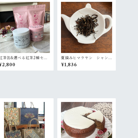
紅茶缶&選べる紅茶2種セッ
夏摘みヒマラヤン シャン
ト
グリラゴールド チャック
¥2,800
¥1,836
袋入40g