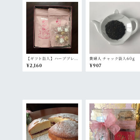
【ギフト缶入】ハーブブレ
貴婦人 チャック袋入60g
ンドティー２種セット(ノン
¥2,160
¥907
カフェイン)