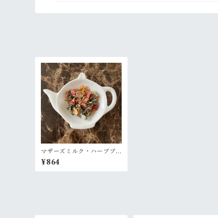
マザーズミルク・ハーブブ
レンドティー(ノンカフェイ
¥864
ン)