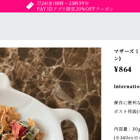
7/24(金)18時〜23時59分
PAY IDアプリ限定20%OFFクーポン
マザーズミ
ン)
¥864
Internatio
保存に便利
ポスト投函(
内容量：30
(※340cc