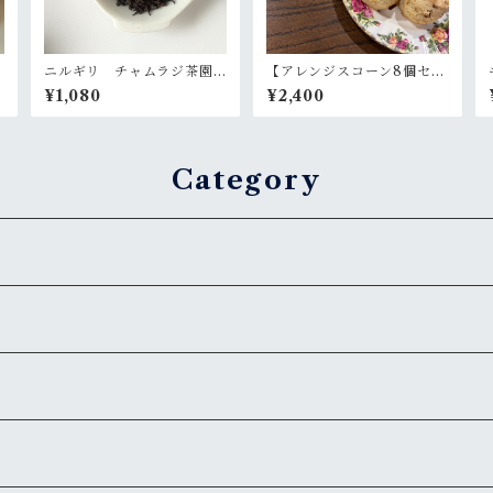
ニルギリ チャムラジ茶園2
【アレンジスコーン8個セッ
025 チャック袋入50g
ト】枝豆チェダーチーズ＆
¥1,080
¥2,400
クランベリーホワイトチョ
コ
Category