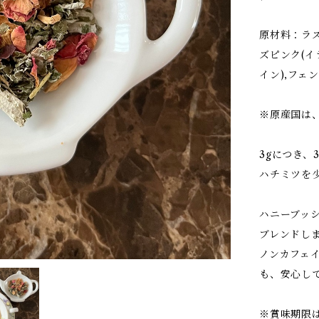
原材料：ラズ
ズピンク(イ
イン),フェ
※原産国は
3gにつき、
ハチミツを
ハニーブッ
ブレンドし
ノンカフェ
も、安心し
※賞味期限