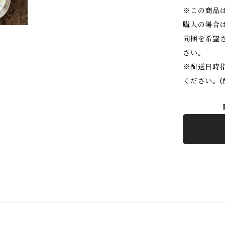
※この商品
購入の場合
同梱を希望
さい。
※配送日時
ください。(